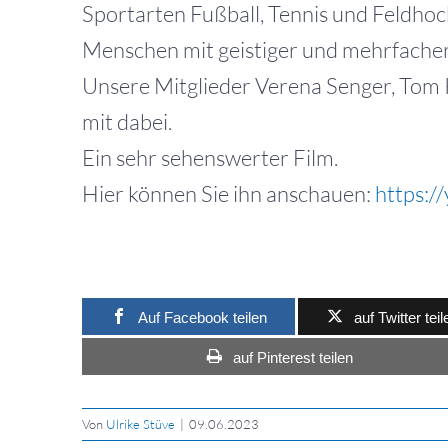
Sportarten Fußball, Tennis und Feldho
Menschen mit geistiger und mehrfache
Unsere Mitglieder Verena Senger, Tom
mit dabei.
Ein sehr sehenswerter Film.
Hier können Sie ihn anschauen:
https:
Auf Facebook teilen
auf Twitter teil
auf Pinterest teilen
Von
Ulrike Stüve
|
09.06.2023