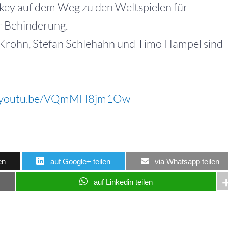
ckey auf dem Weg zu den Weltspielen für
r Behinderung.
 Krohn, Stefan Schlehahn und Timo Hampel sind
//youtu.be/VQmMH8jm1Ow
en
auf Google+ teilen
via Whatsapp teilen
auf Linkedin teilen