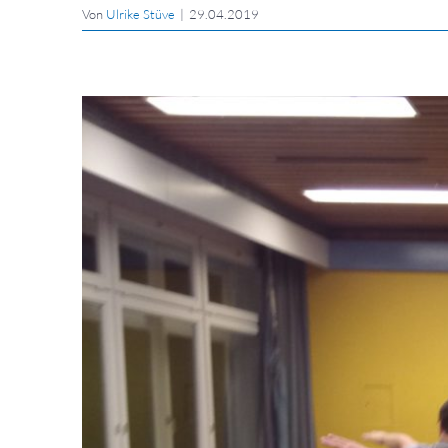
Von
Ulrike Stüve
|
29.04.2019