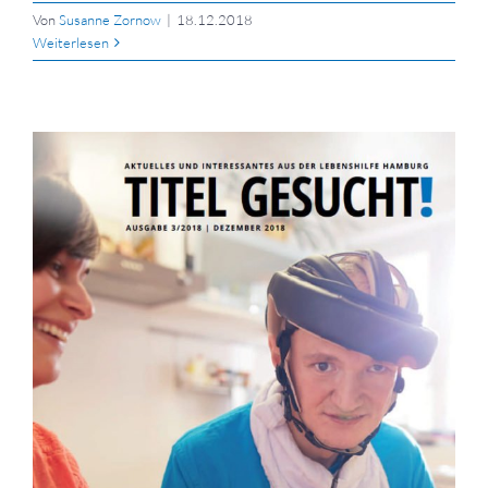
Von
Susanne Zornow
|
18.12.2018
Weiterlesen