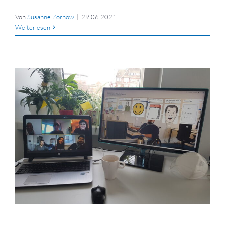
Von
Susanne Zornow
|
29.06.2021
Weiterlesen