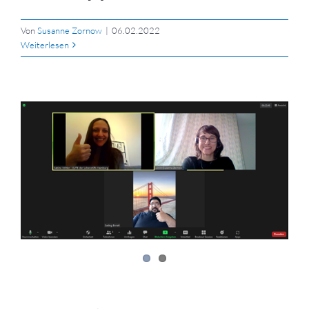
Von
Susanne Zornow
|
06.02.2022
Weiterlesen