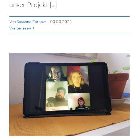
unser Projekt [...]
Von
Susanne Zornow
|
03.03.2021
Weiterlesen