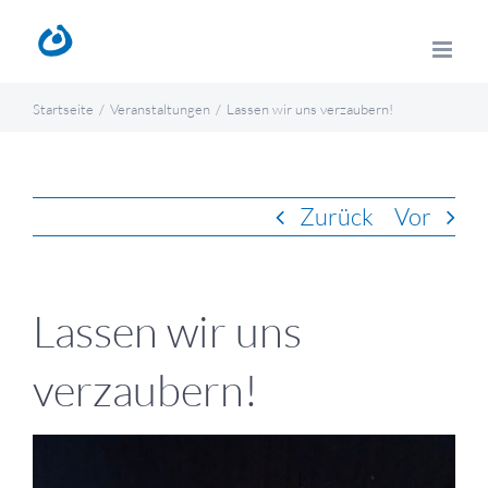
Zum
Inhalt
springen
Startseite
Veranstaltungen
Lassen wir uns verzaubern!
Zurück
Vor
Lassen wir uns
verzaubern!
Zeige