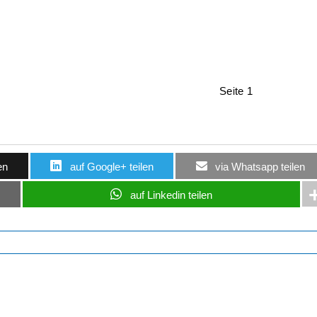
en
auf Google+ teilen
via Whatsapp teilen
auf Linkedin teilen