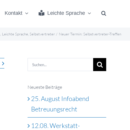
Kontakt
Leichte Sprache
n
Leichte Sprache
Selbstvertreter
Neuer Termin: Selbstvertreter-Treffen
Suche
nach:
Neueste Beiträge
25. August Infoabend
Betreuungsrecht
12.08. Werkstatt-