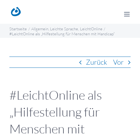
Zum
Inhalt
springen
Startseite
Allgemein
Leichte Sprache
LeichtOnline
#LeichtOnline als „Hilfestellung für Menschen mit Handicap“
Zurück
Vor
#LeichtOnline als
„Hilfestellung für
Menschen mit