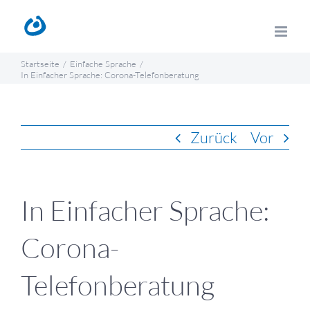
Zum
Inhalt
springen
Startseite
Einfache Sprache
In Einfacher Sprache: Corona-Telefonberatung
Zurück
Vor
In Einfacher Sprache:
Corona-
Telefonberatung