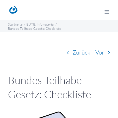
Zum
Inhalt
springen
Startseite
EUTB
Infomaterial
Bundes-Teilhabe-Gesetz: Checkliste
Zurück
Vor
Bundes-Teilhabe-
Gesetz: Checkliste
Zeige