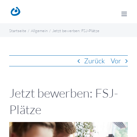
Zum
Inhalt
springen
Startseite
Allgemein
Jetzt bewerben: FSJ-Plätze
Zurück
Vor
Jetzt bewerben: FSJ-
Plätze
Zeige