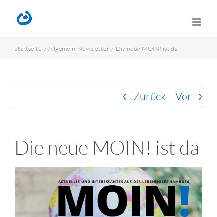
Zum
Inhalt
springen
Startseite
Allgemein
Newsletter
Die neue MOIN! ist da
Zurück
Vor
Die neue MOIN! ist da
Zeige
grösseres
Bild