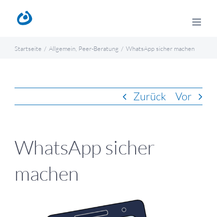
Zum
Inhalt
springen
Startseite
Allgemein
Peer-Beratung
WhatsApp sicher machen
Zurück
Vor
WhatsApp sicher
machen
Zeige