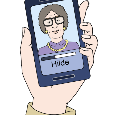
grösseres
Bild