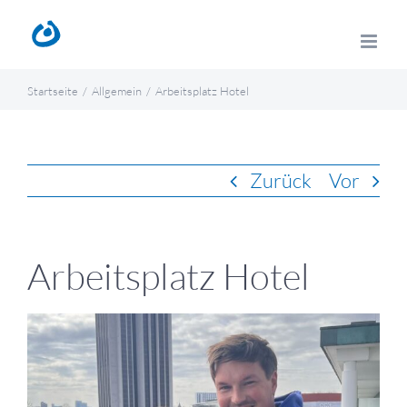
Zum
Inhalt
springen
Startseite
Allgemein
Arbeitsplatz Hotel
Zurück
Vor
Arbeitsplatz Hotel
Zeige
grösseres
Bild