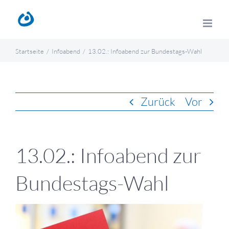
Zum
Inhalt
springen
Startseite
Infoabend
13.02.: Infoabend zur Bundestags-Wahl
Zurück
Vor
13.02.: Infoabend zur
Bundestags-Wahl
Zeige