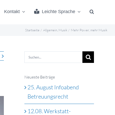
Kontakt
Leichte Sprache
Startseite
Allgemein
Musik
Mehr Power, mehr Musik
Suche
nach:
Neueste Beiträge
25. August Infoabend
Betreuungsrecht
12.08. Werkstatt-