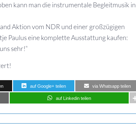
oben kann man die instrumentale Begleitmusik in
Hand Aktion vom NDR und einer großzügigen
je Paulus eine komplette Ausstattung kaufen:
 uns sehr!“
ert!
en
auf Google+ teilen
via Whatsapp teilen
auf Linkedin teilen