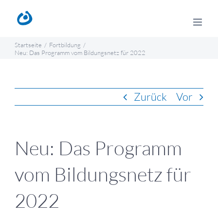
Zum
Inhalt
springen
Startseite
Fortbildung
Neu: Das Programm vom Bildungsnetz für 2022
Zurück
Vor
Neu: Das Programm
vom Bildungsnetz für
2022