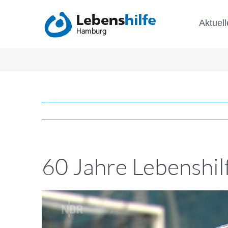
Zum
Aktuell
Inhalt
springen
60 Jahre Lebenshi
Zeige
grösseres