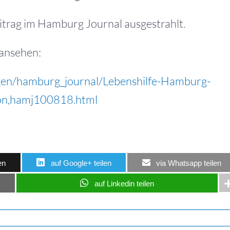
trag im Hamburg Journal ausgestrahlt.
 ansehen:
gen/hamburg_journal/Lebenshilfe-Hamburg-
ion,hamj100818.html
en
auf Google+ teilen
via Whatsapp teilen
auf Linkedin teilen