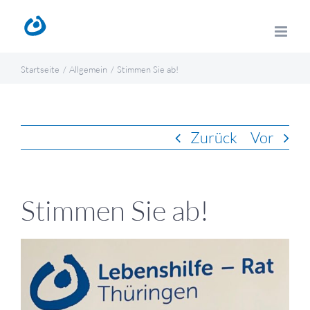
Zum
Inhalt
springen
Startseite
Allgemein
Stimmen Sie ab!
Zurück
Vor
Stimmen Sie ab!
Zeige
grösseres
Bild