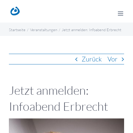
Zum
Inhalt
springen
Startseite
Veranstaltungen
Jetzt anmelden: Infoabend Erbrecht
Zurück
Vor
Jetzt anmelden:
Infoabend Erbrecht
Zeige