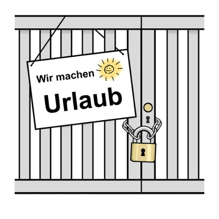
Zeige
grösseres
Bild