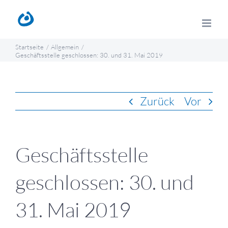
Zum
Inhalt
springen
Startseite
Allgemein
Geschäftsstelle geschlossen: 30. und 31. Mai 2019
Zurück
Vor
Geschäftsstelle
geschlossen: 30. und
31. Mai 2019