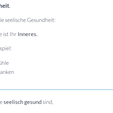
eit.
die seelische Gesundheit:
e ist Ihr
Inneres.
piel:
ühle
anken
ie
seelisch gesund
sind,