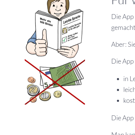
Die App 
gemacht
Aber: Sie
Die App 
in L
leic
kos
Die App
Man kan