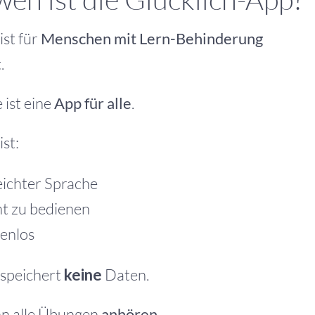
ist für
Menschen mit Lern-Behinderung
.
 ist eine
App für alle
.
ist:
eichter Sprache
ht zu bedienen
tenlos
 speichert
keine
Daten.
n alle Übungen
anhören
.