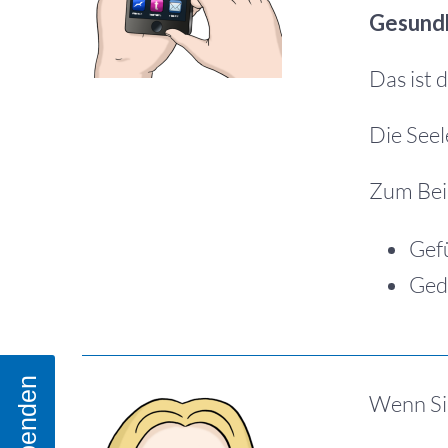
Gesundh
Das ist 
Die Seel
Zum Beis
Gef
Ged
Spenden
Wenn S