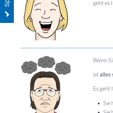
geht es 
Wenn Si
ist
alles
Es geht
Sie 
Sie