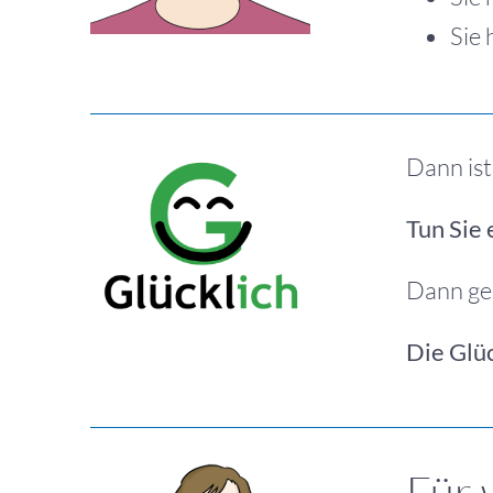
Sie 
Dann ist
Tun Sie 
Dann geh
Die Glü
Für 