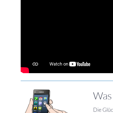
Was 
Die Glüc