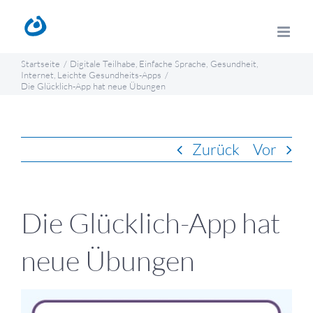
Zum
Inhalt
springen
Startseite
Digitale Teilhabe
Einfache Sprache
Gesundheit
Internet
Leichte Gesundheits-Apps
Die Glücklich-App hat neue Übungen
Zurück
Vor
Die Glücklich-App hat
neue Übungen
Zeige