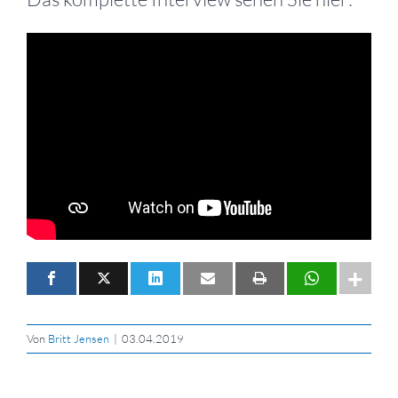
Von
Britt Jensen
|
03.04.2019