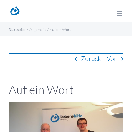
Zum
Inhalt
springen
Startseite
Allgemein
Auf ein Wort
Zurück
Vor
Auf ein Wort
Zeige
grösseres
Bild