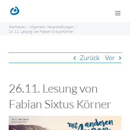
Zum
Inhalt
springen
Startseite
Allgemein
Veranstaltungen
26.11. Lesung von Fabian Sixtus Körner
Zurück
Vor
26.11. Lesung von
Fabian Sixtus Körner
Zeige