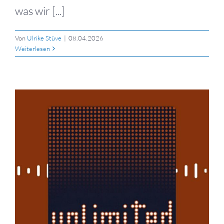
was wir [...]
Von
Ulrike Stüve
|
08.04.2026
Weiterlesen